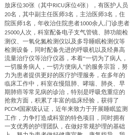
放床位
张（其中
床位
张），有医护人员
30
RICU
4
名，其中副主任医师
名，主治医师
名，住
20
3
3
院医师
名，年收治住院患者
余人
门诊患者
1
1000
,
人次，科室配备电子支气管镜、肺功能检
25000
测仪、一氧化氮检测仪以及多导睡眠检测仪等
检测设备，同时配备先进的呼吸机以及经鼻高
流量治疗仪等治疗仪器，本着“一切为了病人，
一切服务病人，一切方便病人”的服务宗旨，努
力为患者提供更好的医疗护理服务，在多年的
临床工作中，科室在慢阻肺、哮喘、肺炎、早
期肺癌等常见病的诊治，特别是呼吸危重症的
抢救方面，积累了丰富的临床经验，获得了
国家级认证，近年来致力于开展睡眠监测
PCCM
工作，力争打造成科室的特色项目，同时拥有
一支优秀的护理团队，在做好常规护理的基础
上，努力为患者做好健康宣教，康复指导，我