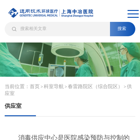
搜索
当前位置：
首页
科室导航
春雷路院区（综合院区）
供
>
>
>
应室
供应室
消毒供应中心是医院感染预防与控制的