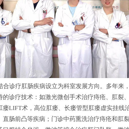
结合诊疗肛肠疾病设立为科室发展方向。多年来
特的诊疗技术：如激光微创手术治疗痔疮、肛裂
肛瘘
LIFT术
，高位肛瘘、
长瘘管
型肛瘘
虚实挂线
、直肠前凸等疾病；门诊中药熏洗治疗痔疮和肛