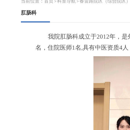
当前位置：
首页
科室导航
春雷路院区（综合院区
>
>
肛肠科
我院肛肠科成立于
2012年
名，
住院医师
1
名
,
具有中医资质
4人