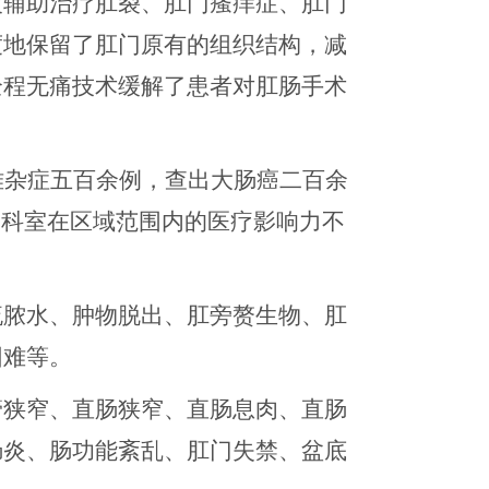
波辅助治疗肛裂、肛门瘙痒症、肛门
度地保留了肛门原有的组织结构，减
全程无痛技术缓解了患者对肛肠手术
难杂症
五百余例，查出大肠癌二百余
，
科室在区域范围内的医疗影响力不
流脓水、肿物脱出、肛旁赘生物、肛
困难等。
管狭窄、直肠狭窄、直肠息肉、直肠
肠炎、肠功能紊乱、肛门失禁、盆底