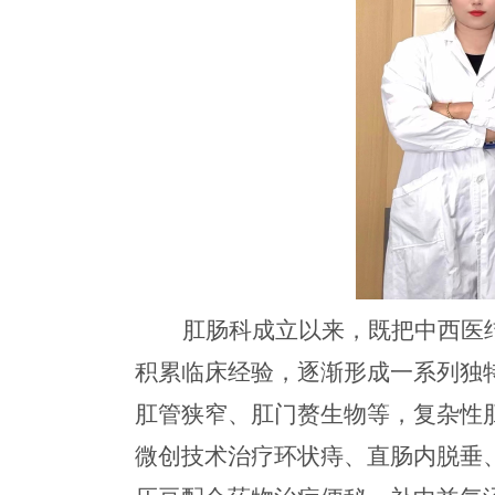
肛肠科成立以来，既把中西医
积累临床经验，逐渐形成一系列独
肛管狭窄、肛门赘生物等
，
复杂性
微创技术治疗环状痔、直肠内脱垂