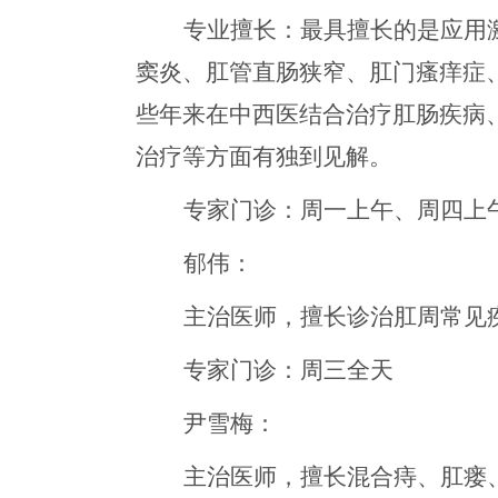
专业擅长：最具
擅长的
是应用
窦炎、肛管直肠狭窄、肛门瘙痒症
些年来在中西医结合
治疗肛肠疾病
治疗等方面有独到见解。
专家门诊：周一上午、周四上
郁伟
：
主治医师
，
擅长诊治肛周常见
专家门诊：周三全天
尹雪梅
：
主治医师
，
擅长混合痔、肛瘘