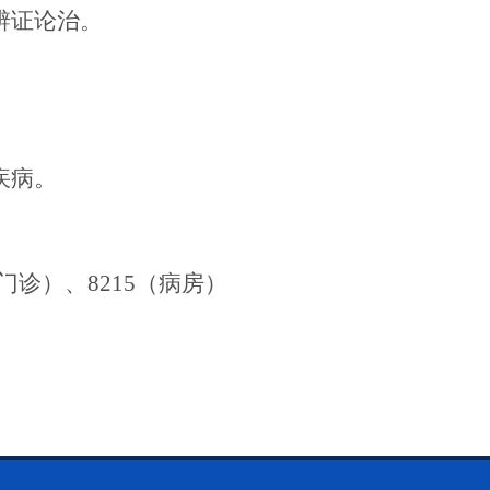
辨证论治
。
疾病。
92（门诊）、8215（病房）