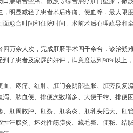
汤
口服结合坐浴、微波
等综合治疗肛门坠胀
，
微
主
，明显减轻了患者术后疼痛、便血等，最大限
创面愈合时间和住院时间。术前术后心理疏导和
。
者四万余人次，完成肛肠手术四千余台，
诊治疑
受到
了患者及家属的好评，满意度达到
98%以上
。
便血、疼痛、红肿、肛门会阴部坠胀、肛旁反复
腹泻、脓血便、排便次数增多、大便干结、排便
瘘、肛周脓肿、肛裂、肛窦炎、肛乳头肥大、肛
脓性汗腺炎、坏死性筋膜炎、藏毛窦、便秘、结