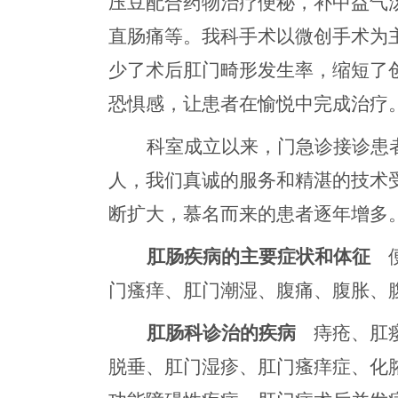
压豆配合药物治疗便秘，补中益气
直肠痛等。我科手术
以
微创手术
为
少了术后肛门畸形发生率，缩短了
恐惧感，让患者在愉悦中完成治疗
科室成立以来，
门急诊接诊患
人，
我们真诚的服务和精湛的技术
断扩大
，
慕名而来的患者逐
年
增多
肛肠疾病的主要症状和体征
门瘙痒、肛门潮湿、腹痛、腹胀、
肛肠科诊治的疾病
痔疮、肛
脱垂、肛门湿疹、肛门瘙痒症、化