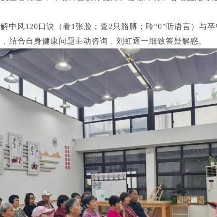
中风120口诀（看1张脸；查2只胳膊；聆“0”听语言）
动，结合自身健康问题主动咨询，刘虹逐一细致答疑解惑。