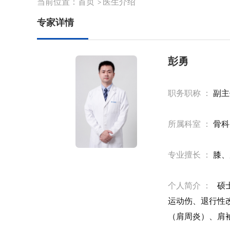
当前位置：
首页
医生介绍
>
专家详情
彭勇
职务职称 ：
副主
所属科室 ：
骨科
专业擅长 ：
膝、
个人简介 ：
硕士
运动伤、退行性
（肩周炎）、肩